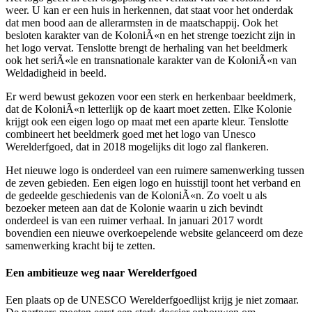
weer. U kan er een huis in herkennen, dat staat voor het onderdak
dat men bood aan de allerarmsten in de maatschappij. Ook het
besloten karakter van de KoloniÃ«n en het strenge toezicht zijn in
het logo vervat. Tenslotte brengt de herhaling van het beeldmerk
ook het seriÃ«le en transnationale karakter van de KoloniÃ«n van
Weldadigheid in beeld.
Er werd bewust gekozen voor een sterk en herkenbaar beeldmerk,
dat de KoloniÃ«n letterlijk op de kaart moet zetten. Elke Kolonie
krijgt ook een eigen logo op maat met een aparte kleur. Tenslotte
combineert het beeldmerk goed met het logo van Unesco
Werelderfgoed, dat in 2018 mogelijks dit logo zal flankeren.
Het nieuwe logo is onderdeel van een ruimere samenwerking tussen
de zeven gebieden. Een eigen logo en huisstijl toont het verband en
de gedeelde geschiedenis van de KoloniÃ«n. Zo voelt u als
bezoeker meteen aan dat de Kolonie waarin u zich bevindt
onderdeel is van een ruimer verhaal. In januari 2017 wordt
bovendien een nieuwe overkoepelende website gelanceerd om deze
samenwerking kracht bij te zetten.
Een ambitieuze weg naar Werelderfgoed
Een plaats op de UNESCO Werelderfgoedlijst krijg je niet zomaar.