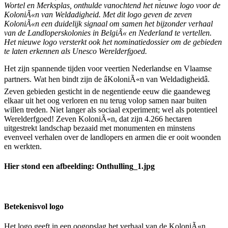
Wortel en Merksplas, onthulde vanochtend het nieuwe logo voor de
KoloniÃ«n van Weldadigheid. Met dit logo geven de zeven
KoloniÃ«n een duidelijk signaal om samen het bijzonder verhaal
van de Landloperskolonies in BelgiÃ« en Nederland te vertellen.
Het nieuwe logo versterkt ook het nominatiedossier om de gebieden
te laten erkennen als Unesco Werelderfgoed.
Het zijn spannende tijden voor veertien Nederlandse en Vlaamse
partners. Wat hen bindt zijn de âKoloniÃ«n van Weldadigheidâ.
Zeven gebieden gesticht in de negentiende eeuw die gaandeweg
elkaar uit het oog verloren en nu terug volop samen naar buiten
willen treden. Niet langer als sociaal experiment; wel als potentieel
Werelderfgoed! Zeven KoloniÃ«n, dat zijn 4.266 hectaren
uitgestrekt landschap bezaaid met monumenten en minstens
evenveel verhalen over de landlopers en armen die er ooit woonden
en werkten.
Hier stond een afbeelding: Onthulling_1.jpg
Betekenisvol logo
Het logo geeft in een oogopslag het verhaal van de KoloniÃ«n